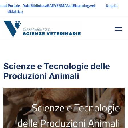
Vai al contenuto
mail
Portale
Aule
Biblioteca
EAEVE
SMA.Vet
Elearning.vet
Unipi.it
didattico
Scienze e Tecnologie delle
Produzioni Animali
Scienze e Tecnologie
delle Produzioni Animali