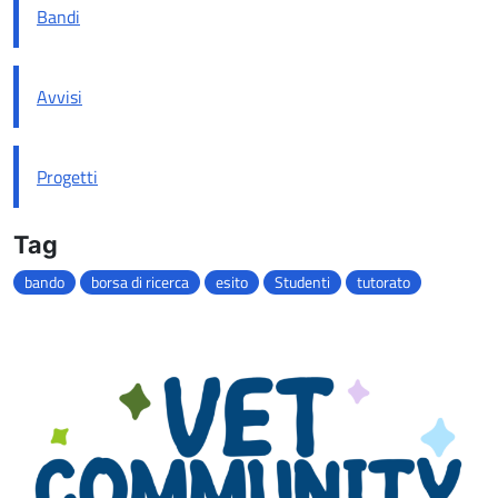
Bandi
Avvisi
Progetti
Tag
bando
borsa di ricerca
esito
Studenti
tutorato