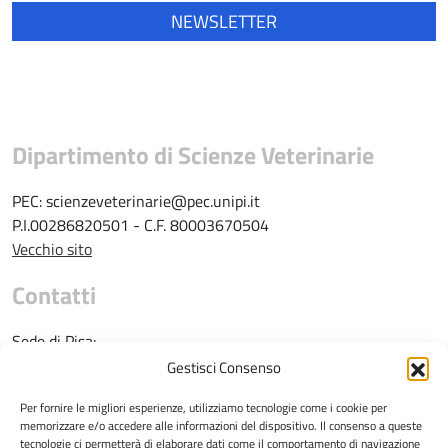
NEWSLETTER
Dipartimento di Scienze Veterinarie
PEC: scienzeveterinarie@pec.unipi.it
P.I.00286820501 - C.F. 80003670504
Vecchio sito
Contatti
Sede di Pisa:
Gestisci Consenso
Tel: 050 2216725
e-mail: direzione@vet.unipi.it
Per fornire le migliori esperienze, utilizziamo tecnologie come i cookie per
memorizzare e/o accedere alle informazioni del dispositivo. Il consenso a queste
tecnologie ci permetterà di elaborare dati come il comportamento di navigazione