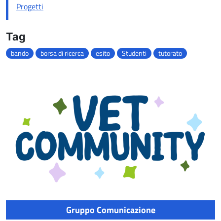
Progetti
Tag
bando
borsa di ricerca
esito
Studenti
tutorato
Gruppo Comunicazione