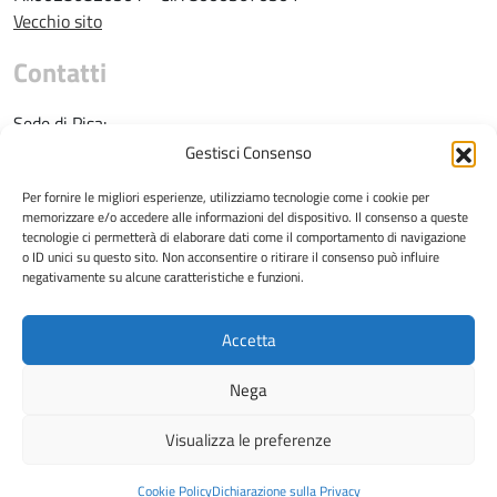
Vecchio sito
Contatti
Sede di Pisa:
Gestisci Consenso
Tel: 050 2216725
e-mail: direzione@vet.unipi.it
Per fornire le migliori esperienze, utilizziamo tecnologie come i cookie per
memorizzare e/o accedere alle informazioni del dispositivo. Il consenso a queste
tecnologie ci permetterà di elaborare dati come il comportamento di navigazione
o ID unici su questo sito. Non acconsentire o ritirare il consenso può influire
negativamente su alcune caratteristiche e funzioni.
Sede di San Piero a Grado:
Accetta
Tel: 050 2210100
Nega
e-mail: direzione.sanitaria@vet.unipi.it
Visualizza le preferenze
© 2026
Dipartimento di Scienze Veterinarie
Privacy policy
|
Cookie policy
Cookie Policy
Dichiarazione sulla Privacy