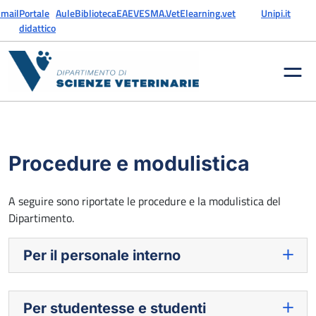
Vai al contenuto
mail
Portale
Aule
Biblioteca
EAEVE
SMA.Vet
Elearning.vet
Unipi.it
didattico
Procedure e modulistica
A seguire sono riportate le procedure e la modulistica del
Dipartimento.
Per il personale interno
Per studentesse e studenti