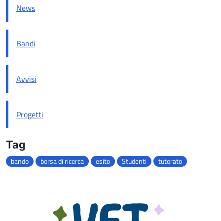
News
Bandi
Avvisi
Progetti
Tag
bando
borsa di ricerca
esito
Studenti
tutorato