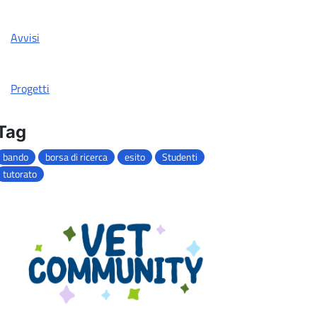
Avvisi
Progetti
Tag
bando
borsa di ricerca
esito
Studenti
tutorato