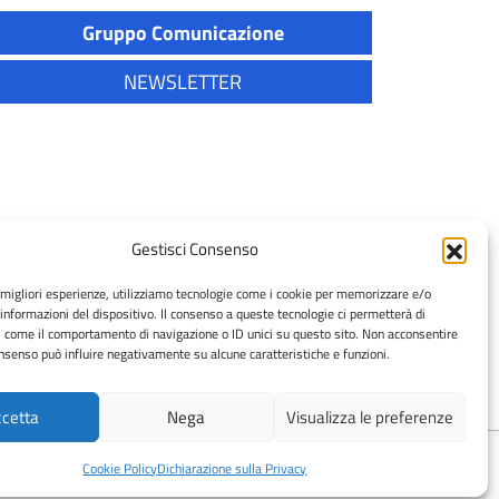
Gruppo Comunicazione
NEWSLETTER
Gestisci Consenso
di San Piero a Grado:
e migliori esperienze, utilizziamo tecnologie come i cookie per memorizzare e/o
 informazioni del dispositivo. Il consenso a queste tecnologie ci permetterà di
050 2210100
i come il comportamento di navigazione o ID unici su questo sito. Non acconsentire
l: direzione.sanitaria@vet.unipi.it
consenso può influire negativamente su alcune caratteristiche e funzioni.
cetta
Nega
Visualizza le preferenze
Privacy policy
|
Cookie policy
Cookie Policy
Dichiarazione sulla Privacy