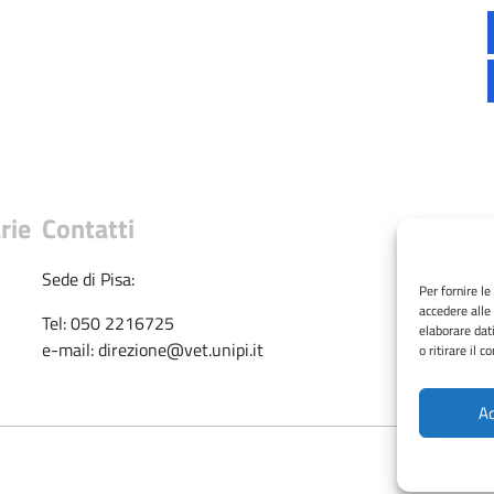
rie
Contatti
Sede 
Sede di Pisa:
Per fornire l
accedere alle
Tel: 
Tel: 050 2216725
elaborare dat
e-mai
e-mail: direzione@vet.unipi.it
o ritirare il 
Ac