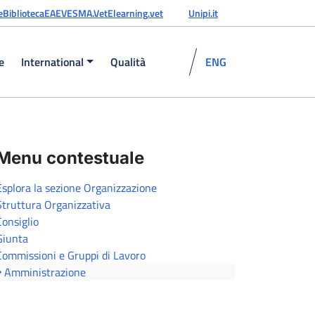
e
Biblioteca
EAEVE
SMA.Vet
Elearning.vet
Unipi.it
e
International
Qualità
ENG
Menu contestuale
Esplora la sezione Organizzazione
Struttura Organizzativa
Consiglio
Giunta
Commissioni e Gruppi di Lavoro
Amministrazione