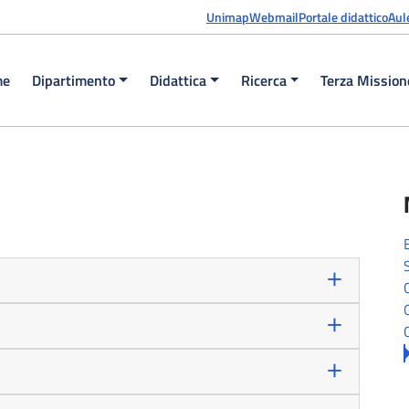
Unimap
Webmail
Portale didattico
Aul
me
Dipartimento
Didattica
Ricerca
Terza Mission