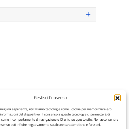
Gestisci Consenso
di San Piero a Grado:
e migliori esperienze, utilizziamo tecnologie come i cookie per memorizzare e/o
 informazioni del dispositivo. Il consenso a queste tecnologie ci permetterà di
050 2210100
i come il comportamento di navigazione o ID unici su questo sito. Non acconsentire
l: direzione.sanitaria@vet.unipi.it
consenso può influire negativamente su alcune caratteristiche e funzioni.