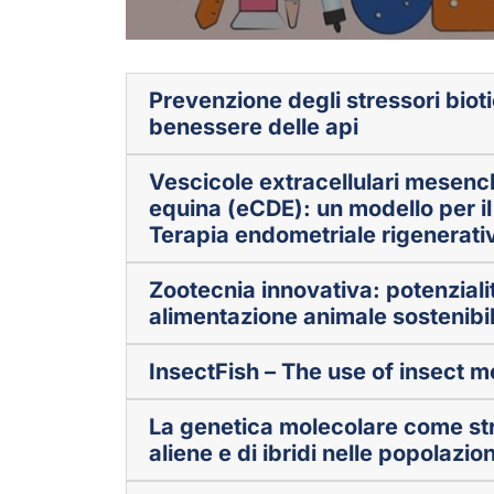
Prevenzione degli stressori bioti
benessere delle api
Vescicole extracellulari mesenc
equina (eCDE): un modello per il
Terapia endometriale rigenerat
Zootecnia innovativa: potenzialit
alimentazione animale sostenibi
InsectFish – The use of insect me
La genetica molecolare come stru
aliene e di ibridi nelle popolazion