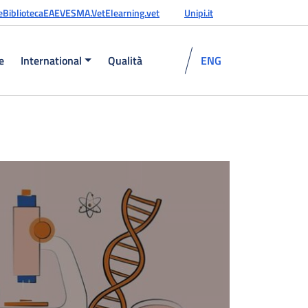
e
Biblioteca
EAEVE
SMA.Vet
Elearning.vet
Unipi.it
e
International
Qualità
ENG