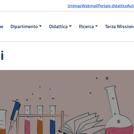
Unimap
Webmail
Portale didattico
Aul
me
Dipartimento
Didattica
Ricerca
Terza Mission
i