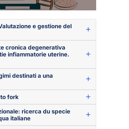
 Valutazione e gestione del
ite cronica degenerativa
tie infiammatorie uterine.
gimi destinati a una
to fork
zionale: ricerca du specie
qua italiane