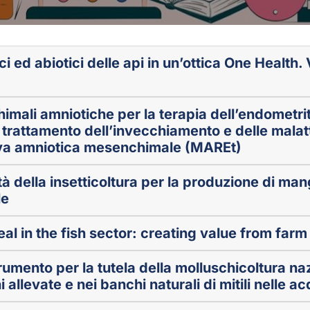
ci ed abiotici delle api in un’ottica One Health.
himali amniotiche per la terapia dell’endometr
 trattamento dell’invecchiamento e delle malat
iva amniotica mesenchimale (MAREt)
à della insetticoltura per la produzione di man
le
al in the fish sector: creating value from farm 
mento per la tutela della molluschicoltura na
i allevate e nei banchi naturali di mitili nelle ac