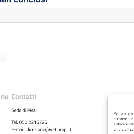
rie
Contatti
Sede 
Sede di Pisa:
Per fornire l
accedere alle
Tel: 
Tel: 050 2216725
elaborare dat
e-mai
e-mail: direzione@vet.unipi.it
o ritirare il 