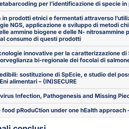
abarcoding per l’identificazione di specie in 
in prodotti etnici e fermentati attraverso l’util
ogie NGS, applicazione e sviluppo di metodi chi
lle ammine biogene e delle N- nitrosammine pe
al consumo di questi prodotti
nologie innovative per la caratterizzazione di
sorveglianza bi-regionale dei focolai di salmone
 edibili: sostituzione di SpEcie, e studio del p
Eni alimentari – (IN)SECURE
rovirus Infection, Pathogenesis and Missing Pi
e food pRoduCtion under one hEalth approach
nali conclusi