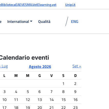
e
Biblioteca
EAEVE
SMA.Vet
Elearning.vet
Unipi.it
e
International
Qualità
ENG
Calendario eventi
« Lug
Set »
Agosto 2026
L
M
M
G
V
S
D
1
2
3
4
5
6
7
8
9
10
11
12
13
14
15
16
17
18
19
20
21
22
23