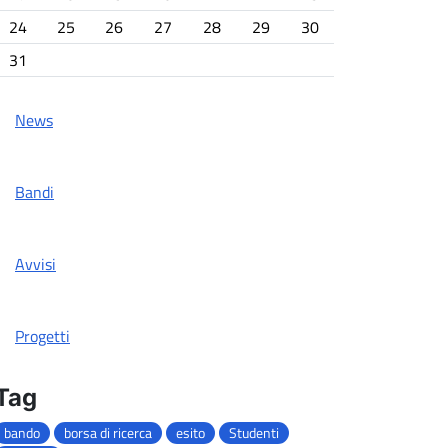
24
25
26
27
28
29
30
31
News
Bandi
Avvisi
Progetti
Tag
bando
borsa di ricerca
esito
Studenti