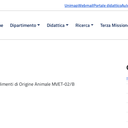
Unimap
Webmail
Portale didattico
Aul
me
Dipartimento
Didattica
Ricerca
Terza Mission
Alimenti di Origine Animale MVET-02/B