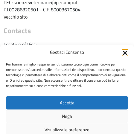
PEC: scienzeveterinarie@pec.unipi.it
P.I.00286820501 - C.F. 80003670504
Vecchio sito
Contacts
Location of Pisa:
Gestisci Consenso
Telephone: 050 2216725
e-mail:
direzione@vet.unipi.it
Per fornire le migliori esperienze, utilizziamo tecnologie come i cookie per
memorizzare e/o accedere alle informazioni del dispositivo. Il consenso a queste
tecnologie ci permetterà di elaborare dati come il comportamento di navigazione
o ID unici su questo sito. Non acconsentire o ritirare il consenso può influire
negativamente su alcune caratteristiche e funzioni.
Location of San Piero a Grado:
Accetta
Telephone: 050 2210100
Nega
e-mail:
direzione.sanitaria@vet.unipi.it
Visualizza le preferenze