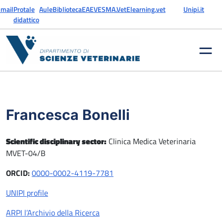
Skip to content
mail
Protale
Aule
Biblioteca
EAEVE
SMA.Vet
Elearning.vet
Unipi.it
didattico
Francesca Bonelli
Scientific disciplinary sector:
Clinica Medica Veterinaria
MVET-04/B
ORCID:
0000-0002-4119-7781
UNIPI profile
ARPI l’Archivio della Ricerca