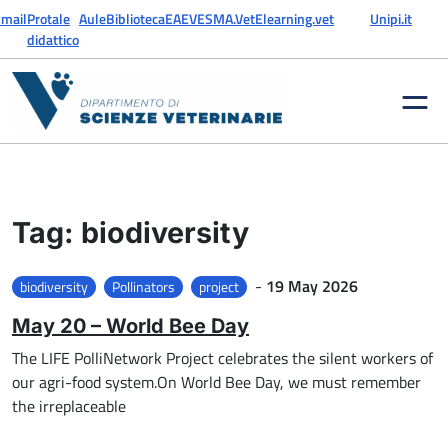
Skip to content
mail
Protale
Aule
Biblioteca
EAEVE
SMA.Vet
Elearning.vet
Unipi.it
didattico
Tag:
biodiversity
Posted on
-
19 May 2026
biodiversity
Pollinators
project
May 20 – World Bee Day
The LIFE PolliNetwork Project celebrates the silent workers of
our agri-food system.On World Bee Day, we must remember
the irreplaceable