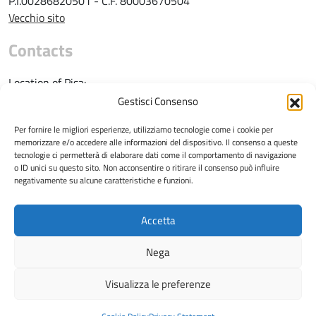
P.I.00286820501 - C.F. 80003670504
Vecchio sito
Contacts
Location of Pisa:
Gestisci Consenso
Telephone: 050 2216725
e-mail:
direzione@vet.unipi.it
Per fornire le migliori esperienze, utilizziamo tecnologie come i cookie per
memorizzare e/o accedere alle informazioni del dispositivo. Il consenso a queste
tecnologie ci permetterà di elaborare dati come il comportamento di navigazione
o ID unici su questo sito. Non acconsentire o ritirare il consenso può influire
negativamente su alcune caratteristiche e funzioni.
Location of San Piero a Grado:
Accetta
Telephone: 050 2210100
Nega
e-mail:
direzione.sanitaria@vet.unipi.it
Visualizza le preferenze
© 2026
Dipartimento di Scienze Veterinarie
Privacy policy
|
Cookie policy